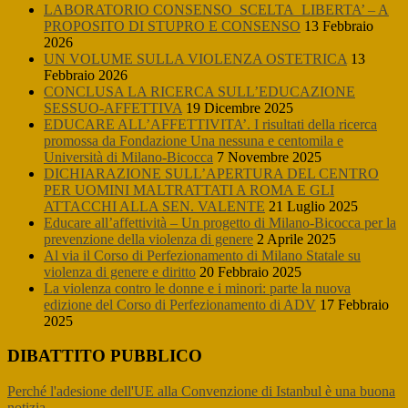
LABORATORIO CONSENSO_SCELTA_LIBERTA’ – A
PROPOSITO DI STUPRO E CONSENSO
13 Febbraio
2026
UN VOLUME SULLA VIOLENZA OSTETRICA
13
Febbraio 2026
CONCLUSA LA RICERCA SULL’EDUCAZIONE
SESSUO-AFFETTIVA
19 Dicembre 2025
EDUCARE ALL’AFFETTIVITA’. I risultati della ricerca
promossa da Fondazione Una nessuna e centomila e
Università di Milano-Bicocca
7 Novembre 2025
DICHIARAZIONE SULL’APERTURA DEL CENTRO
PER UOMINI MALTRATTATI A ROMA E GLI
ATTACCHI ALLA SEN. VALENTE
21 Luglio 2025
Educare all’affettività – Un progetto di Milano-Bicocca per la
prevenzione della violenza di genere
2 Aprile 2025
Al via il Corso di Perfezionamento di Milano Statale su
violenza di genere e diritto
20 Febbraio 2025
La violenza contro le donne e i minori: parte la nuova
edizione del Corso di Perfezionamento di ADV
17 Febbraio
2025
DIBATTITO PUBBLICO
Perché l'adesione dell'UE alla Convenzione di Istanbul è una buona
notizia