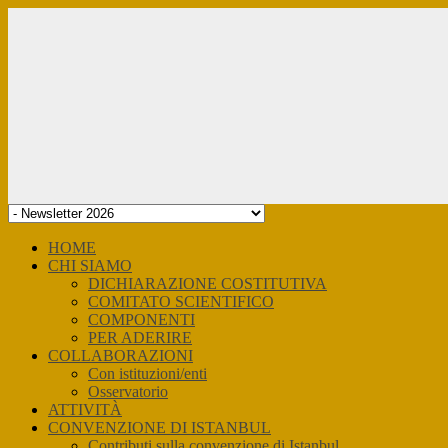
Skip
to
content
HOME
CHI SIAMO
DICHIARAZIONE COSTITUTIVA
COMITATO SCIENTIFICO
COMPONENTI
PER ADERIRE
COLLABORAZIONI
Con istituzioni/enti
Osservatorio
ATTIVITÀ
CONVENZIONE DI ISTANBUL
Contributi sulla convenzione di Istanbul