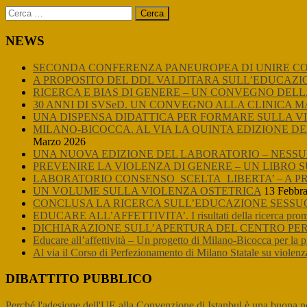
Sidebar
Ricerca
per:
NEWS
SECONDA CONFERENZA PANEUROPEA DI UNIRE CON 
A PROPOSITO DEL DDL VALDITARA SULL’EDUCAZI
RICERCA E BIAS DI GENERE – UN CONVEGNO DELL
30 ANNI DI SVSeD. UN CONVEGNO ALLA CLINICA 
UNA DISPENSA DIDATTICA PER FORMARE SULLA V
MILANO-BICOCCA. AL VIA LA QUINTA EDIZIONE DE
Marzo 2026
UNA NUOVA EDIZIONE DEL LABORATORIO – NESSUN
PREVENIRE LA VIOLENZA DI GENERE – UN LIBRO 
LABORATORIO CONSENSO_SCELTA_LIBERTA’ – A P
UN VOLUME SULLA VIOLENZA OSTETRICA
13 Febbra
CONCLUSA LA RICERCA SULL’EDUCAZIONE SESSU
EDUCARE ALL’AFFETTIVITA’. I risultati della ricerca promos
DICHIARAZIONE SULL’APERTURA DEL CENTRO PER 
Educare all’affettività – Un progetto di Milano-Bicocca per la 
Al via il Corso di Perfezionamento di Milano Statale su violenza
DIBATTITO PUBBLICO
Perché l'adesione dell'UE alla Convenzione di Istanbul è una buona n