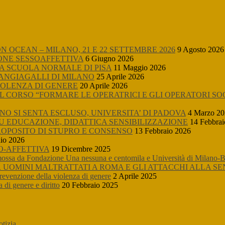
OCEAN – MILANO, 21 E 22 SETTEMBRE 2026
9 Agosto 2026
ONE SESSOAFFETTIVA
6 Giugno 2026
A SCUOLA NORMALE DI PISA
11 Maggio 2026
MANGIAGALLI DI MILANO
25 Aprile 2026
IOLENZA DI GENERE
20 Aprile 2026
L CORSO “FORMARE LE OPERATRICI E GLI OPERATORI SO
O SI SENTA ESCLUSO, UNIVERSITA’ DI PADOVA
4 Marzo 2
SU EDUCAZIONE, DIDATTICA SENSIBILIZZAZIONE
14 Febbrai
ROPOSITO DI STUPRO E CONSENSO
13 Febbraio 2026
io 2026
O-AFFETTIVA
19 Dicembre 2025
sa da Fondazione Una nessuna e centomila e Università di Milano-B
UOMINI MALTRATTATI A ROMA E GLI ATTACCHI ALLA SE
prevenzione della violenza di genere
2 Aprile 2025
 di genere e diritto
20 Febbraio 2025
otizia