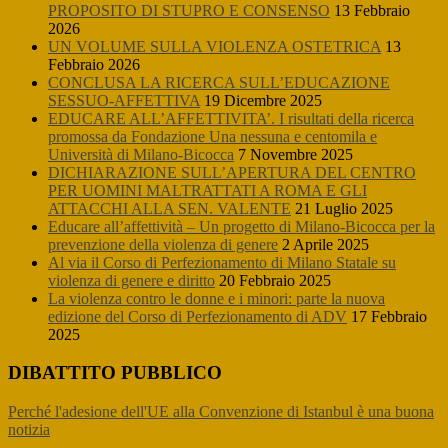
PROPOSITO DI STUPRO E CONSENSO
13 Febbraio
2026
UN VOLUME SULLA VIOLENZA OSTETRICA
13
Febbraio 2026
CONCLUSA LA RICERCA SULL’EDUCAZIONE
SESSUO-AFFETTIVA
19 Dicembre 2025
EDUCARE ALL’AFFETTIVITA’. I risultati della ricerca
promossa da Fondazione Una nessuna e centomila e
Università di Milano-Bicocca
7 Novembre 2025
DICHIARAZIONE SULL’APERTURA DEL CENTRO
PER UOMINI MALTRATTATI A ROMA E GLI
ATTACCHI ALLA SEN. VALENTE
21 Luglio 2025
Educare all’affettività – Un progetto di Milano-Bicocca per la
prevenzione della violenza di genere
2 Aprile 2025
Al via il Corso di Perfezionamento di Milano Statale su
violenza di genere e diritto
20 Febbraio 2025
La violenza contro le donne e i minori: parte la nuova
edizione del Corso di Perfezionamento di ADV
17 Febbraio
2025
DIBATTITO PUBBLICO
Perché l'adesione dell'UE alla Convenzione di Istanbul è una buona
notizia