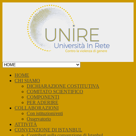
Skip
to
content
HOME
CHI SIAMO
DICHIARAZIONE COSTITUTIVA
COMITATO SCIENTIFICO
COMPONENTI
PER ADERIRE
COLLABORAZIONI
Con istituzioni/enti
Osservatorio
ATTIVITÀ
CONVENZIONE DI ISTANBUL
Contributi sulla convenzione di Istanbul