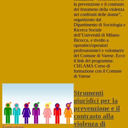
la prevenzione e il contrasto
del fenomeno della violenza
nei confronti delle donne”,
organizzato dal
Dipartimento di Sociologia e
Ricerca Sociale
dell’Università di Milano-
Bicocca, e rivolto a
operatrici/operatori
professioniste/i e volontari/e
del Comune di Varese. Ecco
il link del programma:
CHI.AMA Corso di
formazione con il Comune
di Varese
Strumenti
giuridici per la
prevenzione e il
contrasto alla
violenza di
Formazione