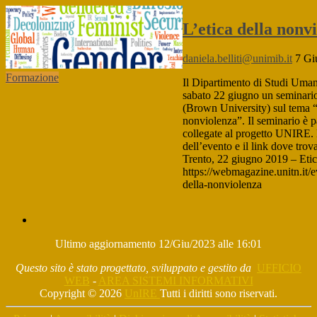
L’etica della nonv
daniela.belliti@unimib.it
7 Gi
Formazione
Il Dipartimento di Studi Umani
sabato 22 giugno un seminari
(Brown University) sul tema “
nonviolenza”. Il seminario è pa
collegate al progetto UNIRE. 
dell’evento e il link dove trov
Trento, 22 giugno 2019 – Etic
https://webmagazine.unitn.it/e
della-nonviolenza
IL
PROGETTO
Ultimo aggiornamento 12/Giu/2023 alle 16:01
Questo sito è stato progettato, sviluppato e gestito da
UFFICIO
WEB
-
AREA SISTEMI INFORMATIVI
Copyright © 2026
UnIRE
Tutti i diritti sono riservati.