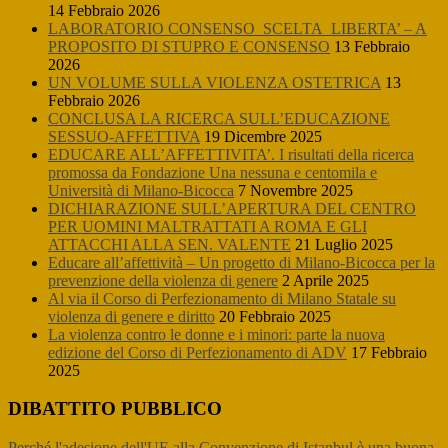
14 Febbraio 2026
LABORATORIO CONSENSO_SCELTA_LIBERTA’ – A
PROPOSITO DI STUPRO E CONSENSO
13 Febbraio
2026
UN VOLUME SULLA VIOLENZA OSTETRICA
13
Febbraio 2026
CONCLUSA LA RICERCA SULL’EDUCAZIONE
SESSUO-AFFETTIVA
19 Dicembre 2025
EDUCARE ALL’AFFETTIVITA’. I risultati della ricerca
promossa da Fondazione Una nessuna e centomila e
Università di Milano-Bicocca
7 Novembre 2025
DICHIARAZIONE SULL’APERTURA DEL CENTRO
PER UOMINI MALTRATTATI A ROMA E GLI
ATTACCHI ALLA SEN. VALENTE
21 Luglio 2025
Educare all’affettività – Un progetto di Milano-Bicocca per la
prevenzione della violenza di genere
2 Aprile 2025
Al via il Corso di Perfezionamento di Milano Statale su
violenza di genere e diritto
20 Febbraio 2025
La violenza contro le donne e i minori: parte la nuova
edizione del Corso di Perfezionamento di ADV
17 Febbraio
2025
DIBATTITO PUBBLICO
Perché l'adesione dell'UE alla Convenzione di Istanbul è una buona