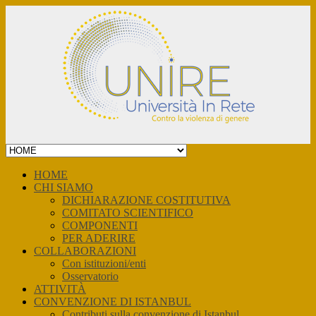
Skip
to
content
HOME
CHI SIAMO
DICHIARAZIONE COSTITUTIVA
COMITATO SCIENTIFICO
COMPONENTI
PER ADERIRE
COLLABORAZIONI
Con istituzioni/enti
Osservatorio
ATTIVITÀ
CONVENZIONE DI ISTANBUL
Contributi sulla convenzione di Istanbul