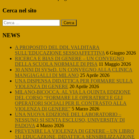
Primary
Cerca nel sito
Sidebar
Ricerca
per:
NEWS
A PROPOSITO DEL DDL VALDITARA
SULL’EDUCAZIONE SESSOAFFETTIVA
6 Giugno 2026
RICERCA E BIAS DI GENERE – UN CONVEGNO
DELLA SCUOLA NORMALE DI PISA
11 Maggio 2026
30 ANNI DI SVSeD. UN CONVEGNO ALLA CLINICA
MANGIAGALLI DI MILANO
25 Aprile 2026
UNA DISPENSA DIDATTICA PER FORMARE SULLA
VIOLENZA DI GENERE
20 Aprile 2026
MILANO-BICOCCA. AL VIA LA QUINTA EDIZIONE
DEL CORSO “FORMARE LE OPERATRICI E GLI
OPERATORI SOCIALI PER IL CONTRASTO ALLA
VIOLENZA DI GENERE”
5 Marzo 2026
UNA NUOVA EDIZIONE DEL LABORATORIO –
NESSUNO SI SENTA ESCLUSO, UNIVERSITA’ DI
PADOVA
4 Marzo 2026
PREVENIRE LA VIOLENZA DI GENERE – UN LIBRO
SU EDUCAZIONE, DIDATTICA SENSIBILIZZAZIONE