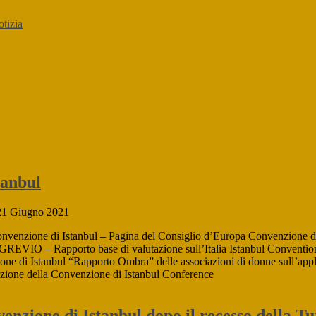
otizia
tanbul
21 Giugno 2021
ne di Istanbul – Pagina del Consiglio d’Europa Convenzione di Ista
a GREVIO – Rapporto base di valutazione sull’Italia Istanbul Conventi
ione di Istanbul “Rapporto Ombra” delle associazioni di donne sull’ap
zione della Convenzione di Istanbul Conference
venzione di Istanbul dopo il recesso della T