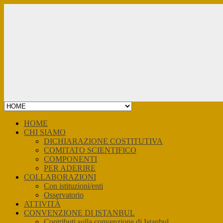
Skip
to
content
HOME
CHI SIAMO
DICHIARAZIONE COSTITUTIVA
COMITATO SCIENTIFICO
COMPONENTI
PER ADERIRE
COLLABORAZIONI
Con istituzioni/enti
Osservatorio
ATTIVITÀ
CONVENZIONE DI ISTANBUL
Contributi sulla convenzione di Istanbul