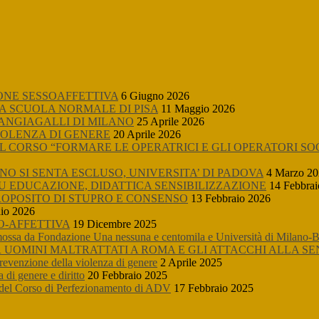
ONE SESSOAFFETTIVA
6 Giugno 2026
A SCUOLA NORMALE DI PISA
11 Maggio 2026
MANGIAGALLI DI MILANO
25 Aprile 2026
IOLENZA DI GENERE
20 Aprile 2026
L CORSO “FORMARE LE OPERATRICI E GLI OPERATORI SO
O SI SENTA ESCLUSO, UNIVERSITA’ DI PADOVA
4 Marzo 2
SU EDUCAZIONE, DIDATTICA SENSIBILIZZAZIONE
14 Febbrai
ROPOSITO DI STUPRO E CONSENSO
13 Febbraio 2026
io 2026
O-AFFETTIVA
19 Dicembre 2025
sa da Fondazione Una nessuna e centomila e Università di Milano-B
UOMINI MALTRATTATI A ROMA E GLI ATTACCHI ALLA SE
prevenzione della violenza di genere
2 Aprile 2025
 di genere e diritto
20 Febbraio 2025
ne del Corso di Perfezionamento di ADV
17 Febbraio 2025