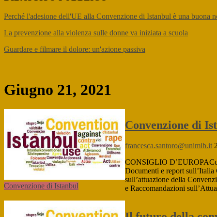
Perché l'adesione dell'UE alla Convenzione di Istanbul è una buona n
La prevenzione alla violenza sulle donne va iniziata a scuola
Guardare e filmare il dolore: un'azione passiva
Giugno 21, 2021
Convenzione di Is
francesca.santoro@unimib.it
CONSIGLIO D’EUROPAConvenzio
Documenti e report sull’Itali
sull’attuazione della Convenz
Convenzione di Istanbul
e Raccomandazioni sull’Attua
Il futuro della con