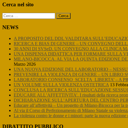
Primary
Cerca nel sito
Sidebar
Ricerca
per:
NEWS
A PROPOSITO DEL DDL VALDITARA SULL’EDUCAZI
RICERCA E BIAS DI GENERE – UN CONVEGNO DELL
30 ANNI DI SVSeD. UN CONVEGNO ALLA CLINICA 
UNA DISPENSA DIDATTICA PER FORMARE SULLA V
MILANO-BICOCCA. AL VIA LA QUINTA EDIZIONE DE
Marzo 2026
UNA NUOVA EDIZIONE DEL LABORATORIO – NESSUN
PREVENIRE LA VIOLENZA DI GENERE – UN LIBRO 
LABORATORIO CONSENSO_SCELTA_LIBERTA’ – A P
UN VOLUME SULLA VIOLENZA OSTETRICA
13 Febbra
CONCLUSA LA RICERCA SULL’EDUCAZIONE SESSU
EDUCARE ALL’AFFETTIVITA’. I risultati della ricerca promos
DICHIARAZIONE SULL’APERTURA DEL CENTRO PER 
Educare all’affettività – Un progetto di Milano-Bicocca per la 
Al via il Corso di Perfezionamento di Milano Statale su violenza
La violenza contro le donne e i minori: parte la nuova edizio
DIBATTITO PUBBLICO