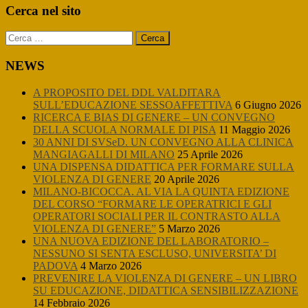
Primary
Cerca nel sito
Sidebar
Ricerca
per:
NEWS
A PROPOSITO DEL DDL VALDITARA
SULL’EDUCAZIONE SESSOAFFETTIVA
6 Giugno 2026
RICERCA E BIAS DI GENERE – UN CONVEGNO
DELLA SCUOLA NORMALE DI PISA
11 Maggio 2026
30 ANNI DI SVSeD. UN CONVEGNO ALLA CLINICA
MANGIAGALLI DI MILANO
25 Aprile 2026
UNA DISPENSA DIDATTICA PER FORMARE SULLA
VIOLENZA DI GENERE
20 Aprile 2026
MILANO-BICOCCA. AL VIA LA QUINTA EDIZIONE
DEL CORSO “FORMARE LE OPERATRICI E GLI
OPERATORI SOCIALI PER IL CONTRASTO ALLA
VIOLENZA DI GENERE”
5 Marzo 2026
UNA NUOVA EDIZIONE DEL LABORATORIO –
NESSUNO SI SENTA ESCLUSO, UNIVERSITA’ DI
PADOVA
4 Marzo 2026
PREVENIRE LA VIOLENZA DI GENERE – UN LIBRO
SU EDUCAZIONE, DIDATTICA SENSIBILIZZAZIONE
14 Febbraio 2026