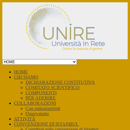
Skip
to
content
HOME
CHI SIAMO
DICHIARAZIONE COSTITUTIVA
COMITATO SCIENTIFICO
COMPONENTI
PER ADERIRE
COLLABORAZIONI
Con istituzioni/enti
Osservatorio
ATTIVITÀ
CONVENZIONE DI ISTANBUL
Contributi sulla convenzione di Istanbul