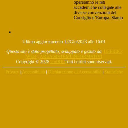
opereranno le reti
accademiche collegate alle
diverse convenzioni del
Consiglio d’Europa. Siamo
IL
PROGETTO
Ultimo aggiornamento 12/Giu/2023 alle 16:01
Questo sito è stato progettato, sviluppato e gestito da
UFFICIO
WEB
-
AREA SISTEMI INFORMATIVI
Copyright © 2026
UnIRE
Tutti i diritti sono riservati.
Privacy
|
Accessibilità
|
Dichiarazione di Accessibilità
|
Statistiche