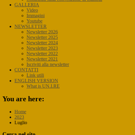
GALLERIA
Video
Immagini
Youtube
NEWSLETTER
Newsletter 2026
Newsletter 2025
Newsletter 2024
Newsletter 2023
Newsletter 2022
Newsletter 2021
Iscriviti alla newsletter
CONTATTI
Link utili
ENGLISH VERSION
What is UN.I.RE
You are here:
Home
2023
Luglio
Primary
Cerca nel sito