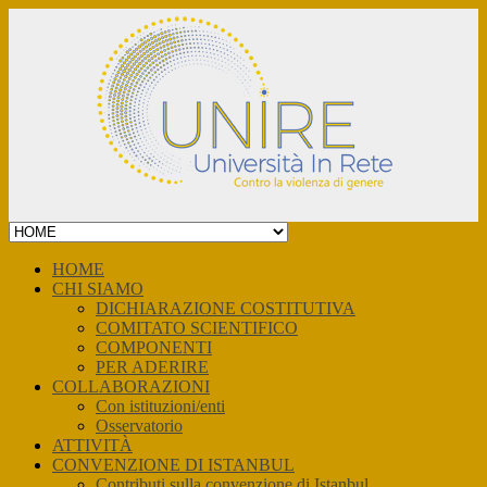
Skip
to
content
HOME
CHI SIAMO
DICHIARAZIONE COSTITUTIVA
COMITATO SCIENTIFICO
COMPONENTI
PER ADERIRE
COLLABORAZIONI
Con istituzioni/enti
Osservatorio
ATTIVITÀ
CONVENZIONE DI ISTANBUL
Contributi sulla convenzione di Istanbul