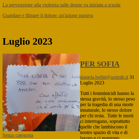
La prevenzione alla violenza sulle donne va iniziata a scuola
Guardare e filmare il dolore: un'azione passiva
Luglio 2023
PER SOFIA
daniela.belliti@unimib.it
31
Luglio 2023
Tutti i femminicidi hanno la
stessa gravità, lo stesso peso
per la tragedia di una morte
innaturale, lo stesso dolore
per chi resta. Tutte le morti
ci interrogano, soprattutto
quelle che lambiscono il
nostro spazio di vita e di
Senza categoria
lavoro e ci pongono