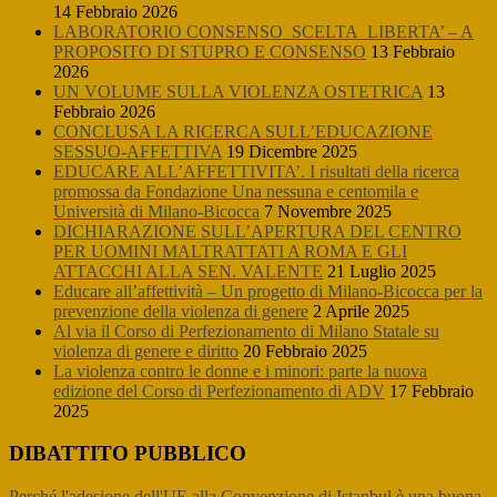
14 Febbraio 2026
LABORATORIO CONSENSO_SCELTA_LIBERTA’ – A
PROPOSITO DI STUPRO E CONSENSO
13 Febbraio
2026
UN VOLUME SULLA VIOLENZA OSTETRICA
13
Febbraio 2026
CONCLUSA LA RICERCA SULL’EDUCAZIONE
SESSUO-AFFETTIVA
19 Dicembre 2025
EDUCARE ALL’AFFETTIVITA’. I risultati della ricerca
promossa da Fondazione Una nessuna e centomila e
Università di Milano-Bicocca
7 Novembre 2025
DICHIARAZIONE SULL’APERTURA DEL CENTRO
PER UOMINI MALTRATTATI A ROMA E GLI
ATTACCHI ALLA SEN. VALENTE
21 Luglio 2025
Educare all’affettività – Un progetto di Milano-Bicocca per la
prevenzione della violenza di genere
2 Aprile 2025
Al via il Corso di Perfezionamento di Milano Statale su
violenza di genere e diritto
20 Febbraio 2025
La violenza contro le donne e i minori: parte la nuova
edizione del Corso di Perfezionamento di ADV
17 Febbraio
2025
DIBATTITO PUBBLICO
Perché l'adesione dell'UE alla Convenzione di Istanbul è una buona