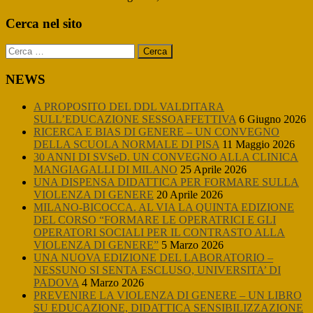
Primary
Cerca nel sito
Sidebar
Ricerca
per:
NEWS
A PROPOSITO DEL DDL VALDITARA
SULL’EDUCAZIONE SESSOAFFETTIVA
6 Giugno 2026
RICERCA E BIAS DI GENERE – UN CONVEGNO
DELLA SCUOLA NORMALE DI PISA
11 Maggio 2026
30 ANNI DI SVSeD. UN CONVEGNO ALLA CLINICA
MANGIAGALLI DI MILANO
25 Aprile 2026
UNA DISPENSA DIDATTICA PER FORMARE SULLA
VIOLENZA DI GENERE
20 Aprile 2026
MILANO-BICOCCA. AL VIA LA QUINTA EDIZIONE
DEL CORSO “FORMARE LE OPERATRICI E GLI
OPERATORI SOCIALI PER IL CONTRASTO ALLA
VIOLENZA DI GENERE”
5 Marzo 2026
UNA NUOVA EDIZIONE DEL LABORATORIO –
NESSUNO SI SENTA ESCLUSO, UNIVERSITA’ DI
PADOVA
4 Marzo 2026
PREVENIRE LA VIOLENZA DI GENERE – UN LIBRO
SU EDUCAZIONE, DIDATTICA SENSIBILIZZAZIONE