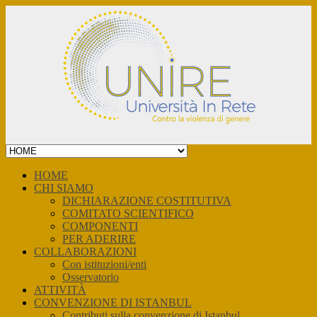
Skip
to
content
HOME
CHI SIAMO
DICHIARAZIONE COSTITUTIVA
COMITATO SCIENTIFICO
COMPONENTI
PER ADERIRE
COLLABORAZIONI
Con istituzioni/enti
Osservatorio
ATTIVITÀ
CONVENZIONE DI ISTANBUL
Contributi sulla convenzione di Istanbul