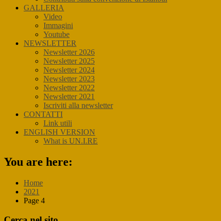
GALLERIA
Video
Immagini
Youtube
NEWSLETTER
Newsletter 2026
Newsletter 2025
Newsletter 2024
Newsletter 2023
Newsletter 2022
Newsletter 2021
Iscriviti alla newsletter
CONTATTI
Link utili
ENGLISH VERSION
What is UN.I.RE
You are here:
Home
2021
Page 4
Primary
Cerca nel sito