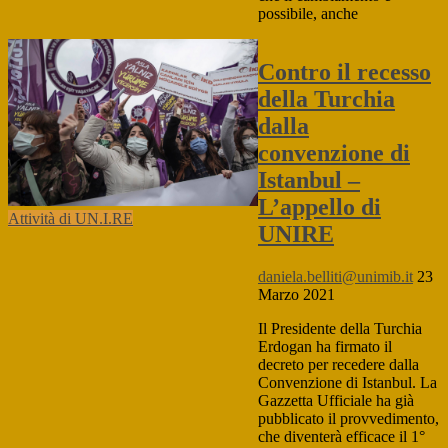
possibile, anche
Contro il recesso
della Turchia
dalla
convenzione di
Istanbul –
L’appello di
Attività di UN.I.RE
UNIRE
daniela.belliti@unimib.it
23
Marzo 2021
Il Presidente della Turchia
Erdogan ha firmato il
decreto per recedere dalla
Convenzione di Istanbul. La
Gazzetta Ufficiale ha già
pubblicato il provvedimento,
che diventerà efficace il 1°