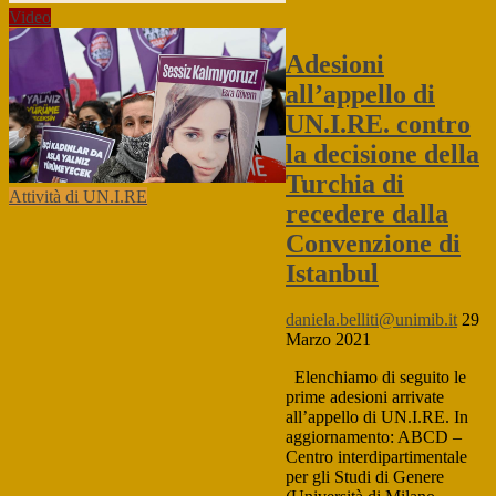
Video
Adesioni
all’appello di
UN.I.RE. contro
la decisione della
Turchia di
Attività di UN.I.RE
recedere dalla
Convenzione di
Istanbul
daniela.belliti@unimib.it
29
Marzo 2021
Elenchiamo di seguito le
prime adesioni arrivate
all’appello di UN.I.RE. In
aggiornamento: ABCD –
Centro interdipartimentale
per gli Studi di Genere