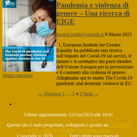
Pandemia e violenza di
genere – Una ricerca di
EIGE
daniela.belliti@unimib.it
9 Marzo 2021
L’European Institute for Gender
Equality ha pubblicato una ricerca
sull’impatto del Covid-19 sui servizi, le
misure e le normative dei paesi membri
dell’Unione Europea per la prevenzione
e il contrasto alla violenza di genere.
Senza categoria
Alleghiamo qui lo studio The Covid-19
pandemic and domestic violence in EU
Paginazione
← Previous
1
…
3
4
5
Next →
degli
IL
PROGETTO
articoli
Ultimo aggiornamento 12/Giu/2023 alle 16:01
Questo sito è stato progettato, sviluppato e gestito da
UFFICIO
WEB
-
AREA SISTEMI INFORMATIVI
Copyright © 2026
UnIRE
Tutti i diritti sono riservati.