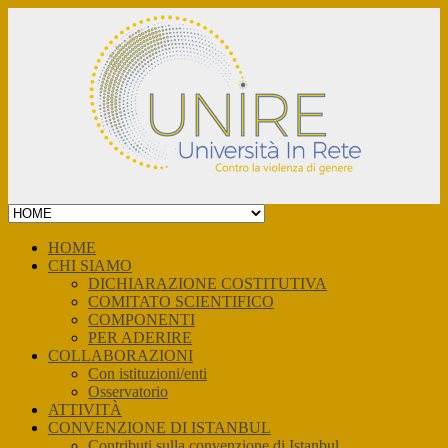
Skip
to
content
HOME
CHI SIAMO
DICHIARAZIONE COSTITUTIVA
COMITATO SCIENTIFICO
COMPONENTI
PER ADERIRE
COLLABORAZIONI
Con istituzioni/enti
Osservatorio
ATTIVITÀ
CONVENZIONE DI ISTANBUL
Contributi sulla convenzione di Istanbul