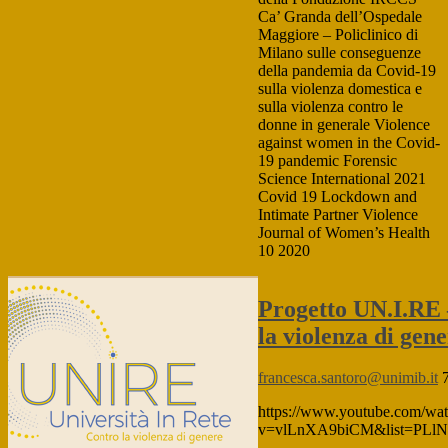
Ca’ Granda dell’Ospedale
Maggiore – Policlinico di
Milano sulle conseguenze
della pandemia da Covid-19
sulla violenza domestica e
sulla violenza contro le
donne in generale Violence
against women in the Covid-
19 pandemic Forensic
Science International 2021
Covid 19 Lockdown and
Intimate Partner Violence
Journal of Women’s Health
10 2020
Progetto UN.I.RE 
la violenza di gen
francesca.santoro@unimib.it
https://www.youtube.com/wa
v=vlLnXA9biCM&list=PLlN