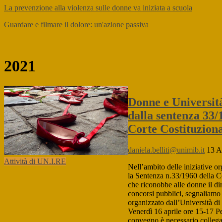
La prevenzione alla violenza sulle donne va iniziata a scuola
Guardare e filmare il dolore: un'azione passiva
2021
Donne e Università
dalla sentenza 33/
Corte Costituzion
daniela.belliti@unimib.it
13 A
Attività di UN.I.RE
Nell’ambito delle iniziative or
la Sentenza n.33/1960 della C
che riconobbe alle donne il dir
concorsi pubblici, segnaliam
organizzato dall’Università d
Venerdì 16 aprile ore 15-17 Pe
convegno è necessario collega