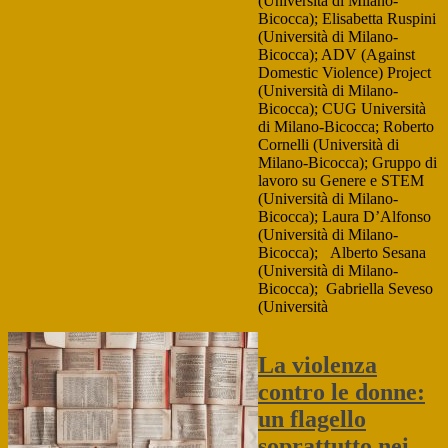
(Università di Milano-
Bicocca); Elisabetta Ruspini
(Università di Milano-
Bicocca); ADV (Against
Domestic Violence) Project
(Università di Milano-
Bicocca); CUG Università
di Milano-Bicocca; Roberto
Cornelli (Università di
Milano-Bicocca); Gruppo di
lavoro su Genere e STEM
(Università di Milano-
Bicocca); Laura D’Alfonso
(Università di Milano-
Bicocca); Alberto Sesana
(Università di Milano-
Bicocca); Gabriella Seveso
(Università
La violenza
contro le donne:
un flagello
soprattutto nei