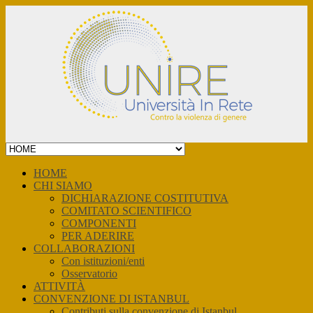
Skip
to
content
HOME
CHI SIAMO
DICHIARAZIONE COSTITUTIVA
COMITATO SCIENTIFICO
COMPONENTI
PER ADERIRE
COLLABORAZIONI
Con istituzioni/enti
Osservatorio
ATTIVITÀ
CONVENZIONE DI ISTANBUL
Contributi sulla convenzione di Istanbul