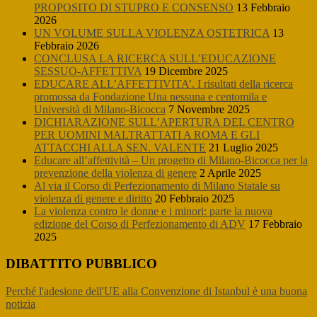
PROPOSITO DI STUPRO E CONSENSO
13 Febbraio
2026
UN VOLUME SULLA VIOLENZA OSTETRICA
13
Febbraio 2026
CONCLUSA LA RICERCA SULL’EDUCAZIONE
SESSUO-AFFETTIVA
19 Dicembre 2025
EDUCARE ALL’AFFETTIVITA’. I risultati della ricerca
promossa da Fondazione Una nessuna e centomila e
Università di Milano-Bicocca
7 Novembre 2025
DICHIARAZIONE SULL’APERTURA DEL CENTRO
PER UOMINI MALTRATTATI A ROMA E GLI
ATTACCHI ALLA SEN. VALENTE
21 Luglio 2025
Educare all’affettività – Un progetto di Milano-Bicocca per la
prevenzione della violenza di genere
2 Aprile 2025
Al via il Corso di Perfezionamento di Milano Statale su
violenza di genere e diritto
20 Febbraio 2025
La violenza contro le donne e i minori: parte la nuova
edizione del Corso di Perfezionamento di ADV
17 Febbraio
2025
DIBATTITO PUBBLICO
Perché l'adesione dell'UE alla Convenzione di Istanbul è una buona
notizia