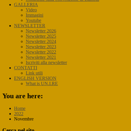
GALLERIA
Video
Immagini
Youtube
NEWSLETTER
Newsletter 2026
Newsletter 2025
Newsletter 2024
Newsletter 2023
Newsletter 2022
Newsletter 2021
Iscriviti alla newsletter
CONTATTI
Link utili
ENGLISH VERSION
What is UN.I.RE
You are here:
Home
2022
Novembre
Primary
Cerca nel sito